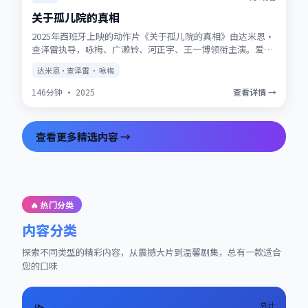
关于孤儿院的真相
2025年西班牙上映的动作片《关于孤儿院的真相》由达米恩·
查泽雷执导，咏梅、广濑铃、河正宇、王一博领衔主演。爱情
与信仰在战争阴影下被反复考验，结局留有回味空间。片尾彩
达米恩·查泽雷 · 咏梅
蛋值得留意，与世界观其他作品存在联动。
146分钟
·
2025
查看详情 →
查看更多精选内容 →
🔥 热门分类
内容分类
探索不同类型的精彩内容，从震撼大片到温馨剧集，总有一款适合
您的口味
总计