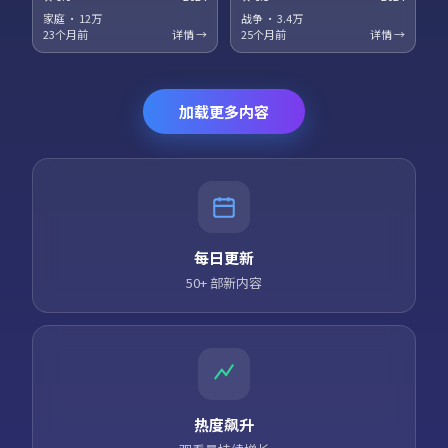
梅、役所广司领衔主演。科幻设
衔主演。法庭戏与街头戏对位，
定服务于人物关系，探讨记忆、
正义主题在灰色地带被重新审
家庭
·
12万
战争
·
3.4万
身份与自由意志的边界。高清正
视。高清正版资源同步更新，支
23个月前
详情 →
25个月前
详情 →
版资源同步更新，支持多终端流
持多终端流畅播放。
畅播放。
加载更多内容
每日更新
50+ 部新内容
热度飙升