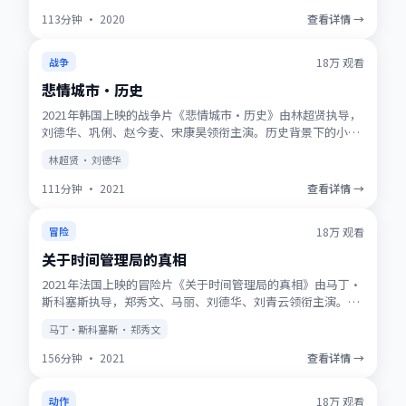
113分钟
·
2020
查看详情 →
获奖
★
9.7
18万
观看
战争
悲情城市·历史
2021年韩国上映的战争片《悲情城市·历史》由林超贤执导，
刘德华、巩俐、赵今麦、宋康昊领衔主演。历史背景下的小人
物史诗，服化道考究，时代质感浓厚。高清正版资源同步更
林超贤 · 刘德华
新，支持多终端流畅播放。
111分钟
·
2021
查看详情 →
NEW
★
9.5
18万
观看
冒险
关于时间管理局的真相
2021年法国上映的冒险片《关于时间管理局的真相》由马丁·
斯科塞斯执导，郑秀文、马丽、刘德华、刘青云领衔主演。动
画式想象力与真人表演结合，适合全年龄观看。适合喜欢强情
马丁·斯科塞斯 · 郑秀文
节与人物刻画的观众收藏观看。
156分钟
·
2021
查看详情 →
趋势
★
8.8
18万
观看
动作