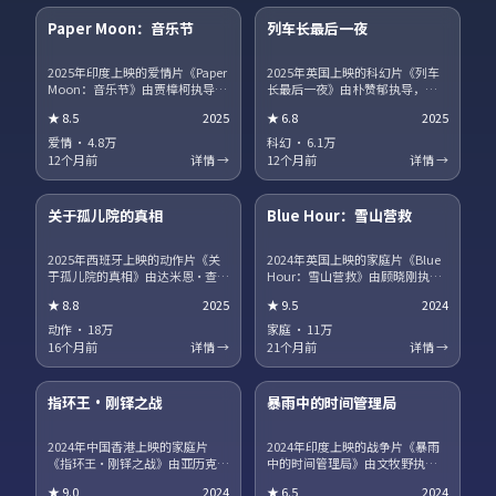
Paper Moon：音乐节
列车长最后一夜
热播
NEW
2025年印度上映的爱情片《Paper
2025年英国上映的科幻片《列车
Moon：音乐节》由贾樟柯执导，
长最后一夜》由朴赞郁执导，蒂
白敬亭、宋康昊、马丽、章子怡
尔达·斯文顿、王景春、王凯、沈
★
8.5
2025
★
6.8
2025
领衔主演。职场与理想冲突被细
腾领衔主演。影片聚焦小人物在
腻呈现，配角群像同样出彩。片
时代洪流中的抉择，细节写实，
爱情
·
4.8万
科幻
·
6.1万
尾彩蛋值得留意，与世界观其他
人物弧光完整。剧情信息含剧透
12个月前
详情 →
12个月前
详情 →
作品存在联动。
保护，建议先观看正片再浏览讨
15集全
45集全
论区。
关于孤儿院的真相
Blue Hour：雪山营救
趋势
获奖
2025年西班牙上映的动作片《关
2024年英国上映的家庭片《Blue
于孤儿院的真相》由达米恩·查泽
Hour：雪山营救》由顾晓刚执
雷执导，咏梅、广濑铃、河正
导，段奕宏、汤唯、役所广司领
★
8.8
2025
★
9.5
2024
宇、王一博领衔主演。爱情与信
衔主演。跨国追凶贯穿全片，动
仰在战争阴影下被反复考验，结
作场面利落，文戏同样扎实。站
动作
·
18万
家庭
·
11万
局留有回味空间。片尾彩蛋值得
内提供多清晰度选择，观影体验
16个月前
详情 →
21个月前
详情 →
留意，与世界观其他作品存在联
稳定流畅。
17集全
13集全
动。
指环王·刚铎之战
暴雨中的时间管理局
热播
NEW
2024年中国香港上映的家庭片
2024年印度上映的战争片《暴雨
《指环王·刚铎之战》由亚历克斯
中的时间管理局》由文牧野执
·加兰执导，巩俐、河正宇、咏
导，朱一龙、海清、菅田将晖领
★
9.0
2024
★
6.5
2024