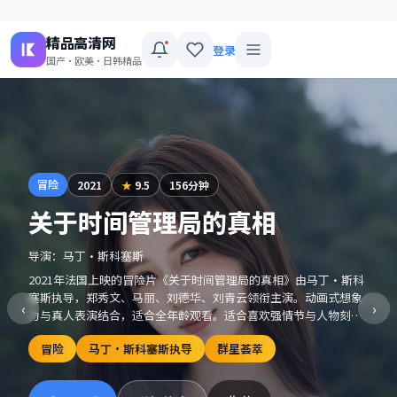
精品高清网
登录
国产·欧美·日韩精品
冒险
2021
★
9.5
156分钟
关于时间管理局的真相
导演：
马丁·斯科塞斯
2021年法国上映的冒险片《关于时间管理局的真相》由马丁·斯科
塞斯执导，郑秀文、马丽、刘德华、刘青云领衔主演。动画式想象
‹
›
力与真人表演结合，适合全年龄观看。适合喜欢强情节与人物刻画
的观众收藏观看。
冒险
马丁·斯科塞斯执导
群星荟萃