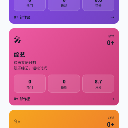
热门
最新
评分
0
+ 部作品
→
🎤
总计
0
+
综艺
欢声笑语时刻
娱乐综艺，轻松时光
0
0
8.7
热门
最新
评分
0
+ 部作品
→
✨
总计
0
+