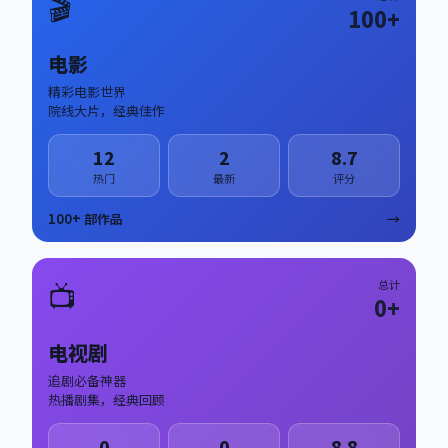
🎬
100
+
电影
精彩电影世界
院线大片，经典佳作
12
2
8.7
热门
最新
评分
100
+ 部作品
→
📺
总计
0
+
电视剧
追剧必备神器
热播剧集，经典回顾
0
0
8.8