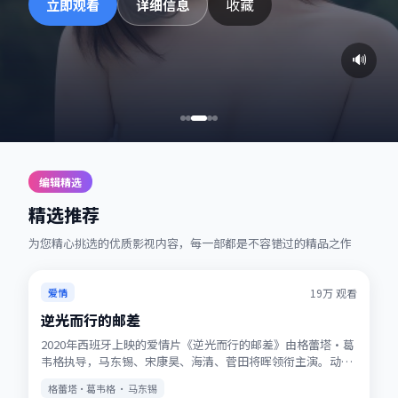
收藏
立即观看
详细信息
🔊
编辑精选
精选推荐
为您精心挑选的优质影视内容，每一部都是不容错过的精品之作
热播
★
7.2
19万
观看
爱情
逆光而行的邮差
2020年西班牙上映的爱情片《逆光而行的邮差》由格蕾塔·葛
韦格执导，马东锡、宋康昊、海清、菅田将晖领衔主演。动画
式想象力与真人表演结合，适合全年龄观看。站内提供多清晰
格蕾塔·葛韦格 · 马东锡
度选择，观影体验稳定流畅。