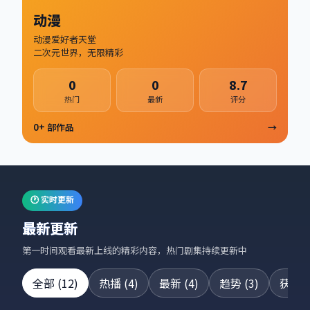
动漫
动漫爱好者天堂
二次元世界，无限精彩
0
0
8.7
热门
最新
评分
0
+ 部作品
→
🕐 实时更新
最新更新
第一时间观看最新上线的精彩内容，热门剧集持续更新中
全部
(
12
)
热播
(
4
)
最新
(
4
)
趋势
(
3
)
获奖
(
24集全
42集全